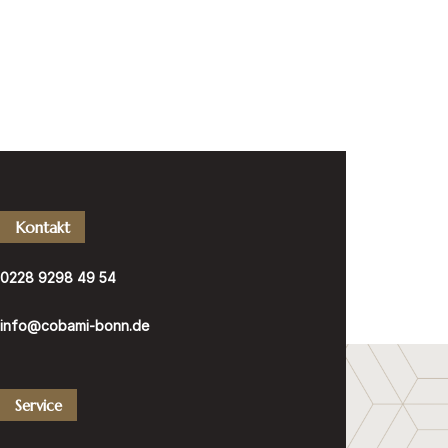
 Ihnen
Kontakt
Kontakt
ie einfach einen Tisch über
0228 9298
r per Email
info@cobami-bonn.de
0228 9298 49 54
info@cobami-bonn.de
ome
Mittagskarte
Unser Menü
Service