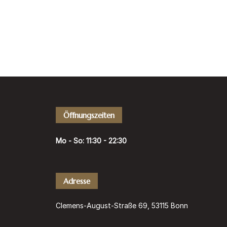
Reservieren
Erleben Sie bei COBAMI die einzigartigen
er Asiens.
Unser kompetentes Team wird Sie durch unsere Spezialitäten führen und
ein unvergessliches Geschmackserlebnis bieten.
Adresse
Öffnungszeiten
Clemens-August-Straße 69,
Reservieren S
4954
ode
53115 Bonn
Mo - So: 11:30 - 22:30
H
Adresse
Clemens-August-Straße 69, 53115 Bonn