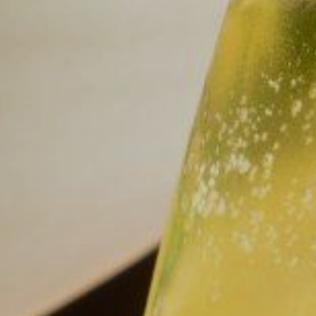
Erleben Sie bei COBAMI die einzigartigen
Geschmäcker Asiens.
Unser kompetentes Team wird Sie durch
unsere Spezialitäten führen und Ihnen
ein unvergessliches Geschmackserlebnis bieten.
Öffnungszeiten
Dienstag-Sonntag: 11:30-22:30
Montag: Ruhetag
Adresse
Clemens-August-Straße 69,
53115 Bonn
Kontakt
Reservieren Sie einfach einen Tisch über
0228 9298 4954
oder per Email
info@cobami-bonn.de